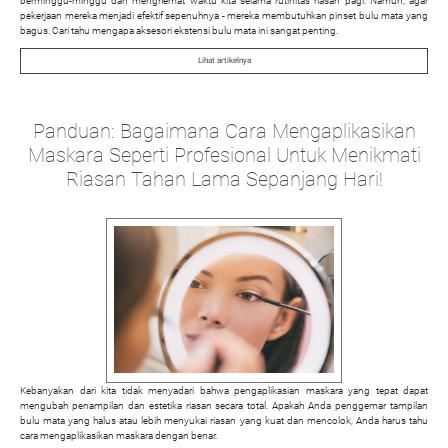
berminggu-minggu dan menghemat waktu kita selama rutinitas riasan pagi. Namun, agar
pekerjaan mereka menjadi efektif sepenuhnya - mereka membutuhkan pinset bulu mata yang
bagus. Cari tahu mengapa aksesori ekstensi bulu mata ini sangat penting.
Lihat artikelnya
Panduan: Bagaimana Cara Mengaplikasikan
Maskara Seperti Profesional Untuk Menikmati
Riasan Tahan Lama Sepanjang Hari!
Kebanyakan dari kita tidak menyadari bahwa pengaplikasian maskara yang tepat dapat
mengubah penampilan dan estetika riasan secara total. Apakah Anda penggemar tampilan
bulu mata yang halus atau lebih menyukai riasan yang kuat dan mencolok, Anda harus tahu
cara mengaplikasikan maskara dengan benar.