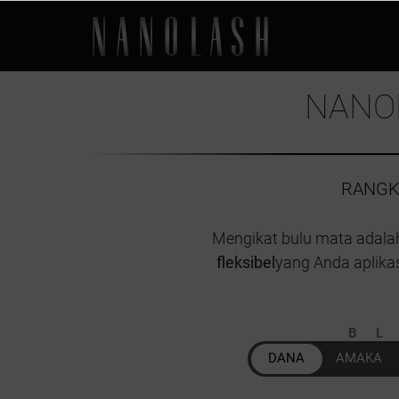
NANO
RANGK
Mengikat bulu mata adal
fleksibel
yang Anda aplika
B
DANA
AMAKA