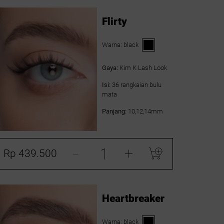
Flirty
Warna:
black
Gaya:
Kim K Lash Look
Isi:
36 rangkaian bulu
mata
Panjang:
10,12,14mm
-
+
Rp 439.500
Heartbreaker
Warna:
black