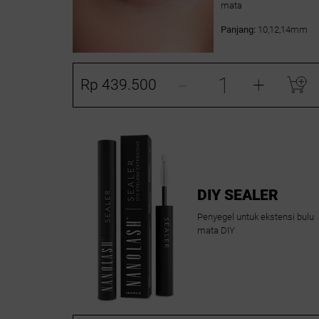
mata
Panjang:
10,12,14mm
-
+
Rp 439.500
DIY SEALER
Penyegel untuk ekstensi bulu
mata DIY