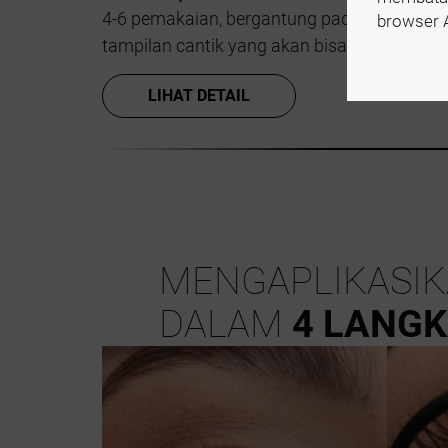
4-6 pemakaian, bergantung pada ukuran ma
browser 
tampilan cantik yang akan bisa Anda nikma
LIHAT DETAIL
MENGAPLIKASIK
DALAM
4 LANG