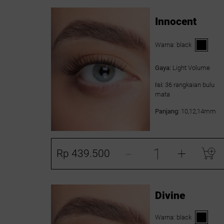
Innocent
Warna:
black
Gaya:
Light Volume
Isi:
36 rangkaian bulu
mata
Panjang:
10,12,14mm
-
+
Rp 439.500
Divine
Warna:
black