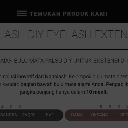
TEMUKAN PRODUK KAMI
LASH DIY EYELASH EXTEN
AIAN BULU MATA PALSU DIY UNTUK EKSTENSI DI
ah
solusi inovatif dari Nanolash
. Kelompok bulu mata dit
sikan
dari bagian bawah bulu mata alami Anda. Pengapli
jangka panjang hanya dalam
10 menit
.
LACK
BRO
SANDRA
CNQOE
EVE
DANA
OKSANA
ME