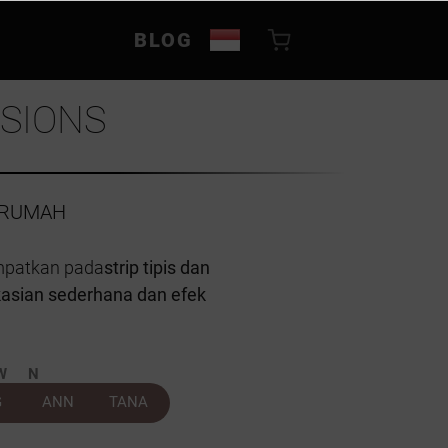
BLOG
SIONS
 RUMAH
empatkan pada
strip tipis dan
kasian sederhana dan efek
WN
G
ANN
TANA