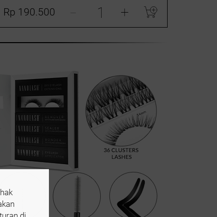
-
+
Rp 190.500
ihak
 akan
turan di