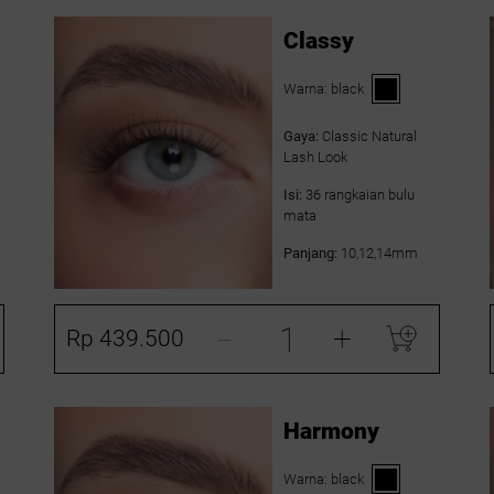
Classy
Warna:
black
Gaya:
Classic Natural
Lash Look
Isi:
36 rangkaian bulu
mata
Panjang:
10,12,14mm
-
+
Rp 439.500
Harmony
Warna:
black