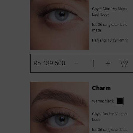
Gaya:
Glammy Mess
Lash Look
Isi:
36 rangkaian bulu
mata
Panjang:
10,12,14mm
-
+
Rp 439.500
Charm
Warna:
black
Gaya:
Double V Lash
Look
Isi:
36 rangkaian bulu