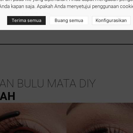
ta, dan setiap pemakaian memastikan
Anda kapan saja. Apakah Anda menyetujui penggunaan cooki
ti selama
hingga 7 hari
.
Terima semua
Buang semua
Konfigurasikan
AN BULU MATA DIY
KAH