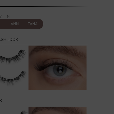
WN
G
ANN
TANA
ASH LOOK
OK