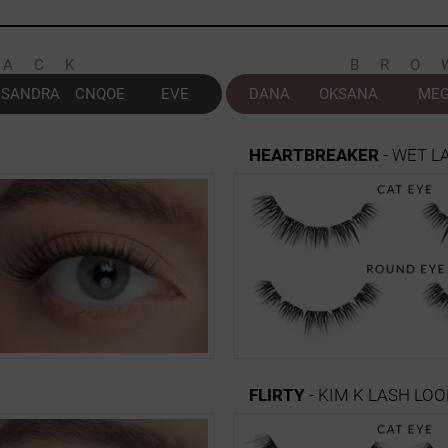
LACK
BRO
SANDRA
CNQOE
EVE
DANA
OKSANA
ME
HEARTBREAKER
- WET L
FLIRTY
- KIM K LASH LO