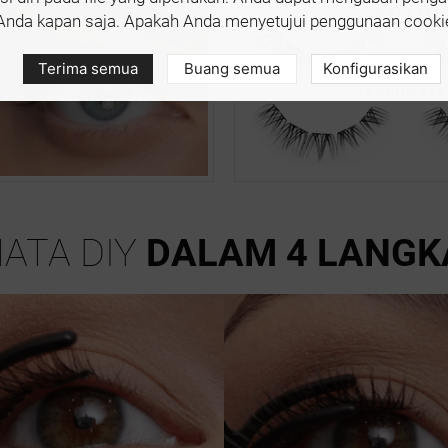
Anda kapan saja. Apakah Anda menyetujui penggunaan cooki
Terima semua
Buang semua
Konfigurasikan
ATA DIY
DALAM 4 LANGK