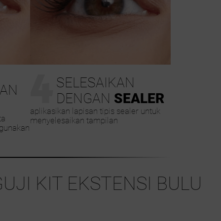
4
SELESAIKAN
AN
DENGAN
SEALER
aplikasikan lapisan tipis sealer untuk
ta
menyelesaikan tampilan
ggunakan
UJI KIT EKSTENSI BULU