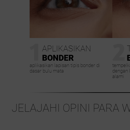
1
2
APLIKASIKAN
BONDER
aplikasikan lapisan tipis bonder di
tempelk
dasar bulu mata
dengan 
alami
JELAJAHI OPINI PARA 