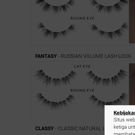
FANTASY
- RUSSIAN VOLUME LASH LOOK
Kebijaka
Situs we
ketiga un
CLASSY
- CLASSIC NATURAL LASH LOOK
membatasi