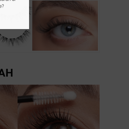
e?
AH