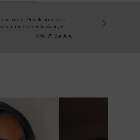
 bulu mata. Produk ini memiliki
Membeli set ini adalah pilihan
a sangat merekomendasikannya!
gaya bulu mata pilihan Anda. Bo
Bella, 29, Bandung