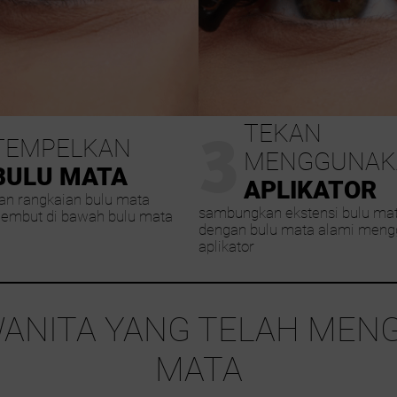
3
TEKAN
TEMPELKAN
MENGGUNAK
BULU MATA
APLIKATOR
an rangkaian bulu mata
sambungkan ekstensi bulu ma
lembut di bawah bulu mata
dengan bulu mata alami men
aplikator
WANITA YANG TELAH MENG
MATA